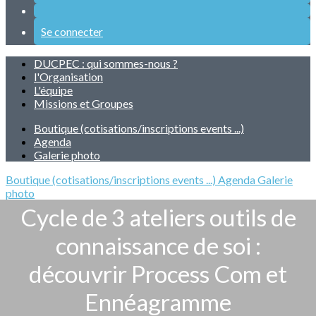
Se connecter
DUCPEC : qui sommes-nous ?
l'Organisation
L'équipe
Missions et Groupes
Boutique (cotisations/inscriptions events ...)
Agenda
Galerie photo
Boutique (cotisations/inscriptions events ...)
Agenda
Galerie
photo
Cycle de 3 ateliers outils de
connaissance de soi :
découvrir Process Com et
Ennéagramme