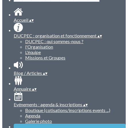
Accueil
▴
▾
DUCPEC : organisation et fonctionnement
▴
▾
DUCPEC : qui sommes-nous ?
l'Organisation
L'équipe
Missions et Groupes
Blog / Articles
▴
▾
Annuaire
▴
▾
Evénements : agenda & inscriptions
▴
▾
Boutique (cotisations/inscriptions events ...)
Agenda
Galerie photo