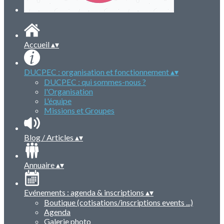
Accueil
▴
▾
DUCPEC : organisation et fonctionnement
▴
▾
DUCPEC : qui sommes-nous ?
l'Organisation
L'équipe
Missions et Groupes
Blog / Articles
▴
▾
Annuaire
▴
▾
Evénements : agenda & inscriptions
▴
▾
Boutique (cotisations/inscriptions events ...)
Agenda
Galerie photo