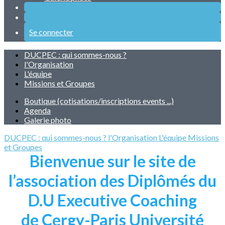
Se connecter
DUCPEC : qui sommes-nous ?
l'Organisation
L'équipe
Missions et Groupes
Boutique (cotisations/inscriptions events ...)
Agenda
Galerie photo
DUCPEC : qui sommes-nous ?
l'Organisation
L'équipe
Missions
et Groupes
Bienvenue sur le site de
l’association des Diplômés du
D.U Executive Coaching
de Cergy-Paris Université