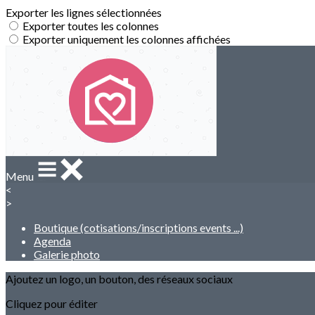
Exporter les lignes sélectionnées
Exporter toutes les colonnes
Exporter uniquement les colonnes affichées
Menu
<
>
Boutique (cotisations/inscriptions events ...)
Agenda
Galerie photo
Ajoutez un logo, un bouton, des réseaux sociaux
Cliquez pour éditer