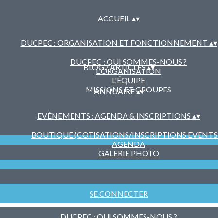
ACCUEIL
▴
▾
DUCPEC : ORGANISATION ET FONCTIONNEMENT
▴
▾
DUCPEC : QUI SOMMES-NOUS ?
BLOG / ARTICLES
▴
▾
L'ORGANISATION
L'ÉQUIPE
MISSIONS ET GROUPES
ANNUAIRE
▴
▾
EVÉNEMENTS : AGENDA & INSCRIPTIONS
▴
▾
BOUTIQUE (COTISATIONS/INSCRIPTIONS EVENTS ..
AGENDA
GALERIE PHOTO
SE CONNECTER
DUCPEC : QUI SOMMES-NOUS ?