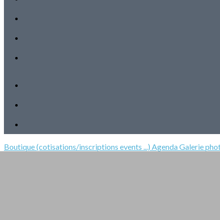
Boutique (cotisations/inscriptions events ...)
Agenda
Galerie pho