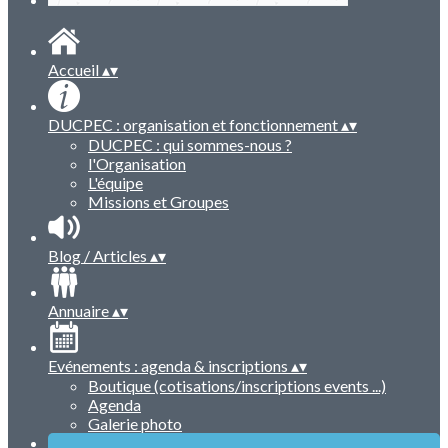
Accueil
▴
▾
DUCPEC : organisation et fonctionnement
▴
▾
DUCPEC : qui sommes-nous ?
l'Organisation
L'équipe
Missions et Groupes
Blog / Articles
▴
▾
Annuaire
▴
▾
Evénements : agenda & inscriptions
▴
▾
Boutique (cotisations/inscriptions events ...)
Agenda
Galerie photo