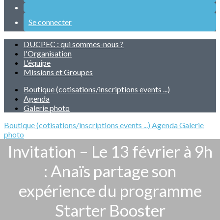
Se connecter
DUCPEC : qui sommes-nous ?
l'Organisation
L'équipe
Missions et Groupes
Boutique (cotisations/inscriptions events ...)
Agenda
Galerie photo
Boutique (cotisations/inscriptions events ...)
Agenda
Galerie
photo
Invitation – Le 13 février à 9h
: Anaïs partage son
expérience du programme
Starter Booster