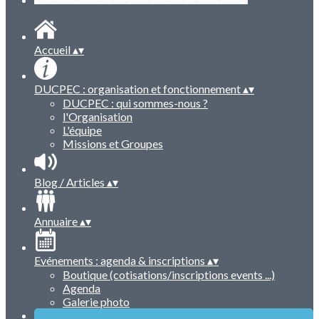
Accueil
▴
▾
DUCPEC : organisation et fonctionnement
▴
▾
DUCPEC : qui sommes-nous ?
l'Organisation
L'équipe
Missions et Groupes
Blog / Articles
▴
▾
Annuaire
▴
▾
Evénements : agenda & inscriptions
▴
▾
Boutique (cotisations/inscriptions events ...)
Agenda
Galerie photo