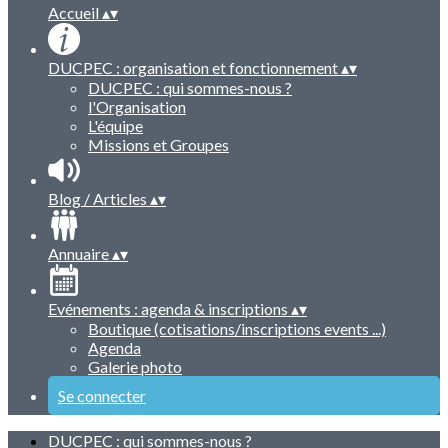
Accueil
▴
▾
DUCPEC : organisation et fonctionnement
▴
▾
DUCPEC : qui sommes-nous ?
l'Organisation
L'équipe
Missions et Groupes
Blog / Articles
▴
▾
Annuaire
▴
▾
Evénements : agenda & inscriptions
▴
▾
Boutique (cotisations/inscriptions events ...)
Agenda
Galerie photo
Se connecter
DUCPEC : qui sommes-nous ?