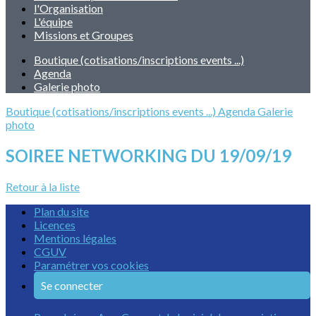
l'Organisation
L'équipe
Missions et Groupes
Boutique (cotisations/inscriptions events ...)
Agenda
Galerie photo
Boutique (cotisations/inscriptions events ...)
Agenda
Galerie
photo
SOIREE NETWORKING DU 19/09/19
Retour à la liste
Plan du site
Licences
Mentions légales
CGUV
Paramétrer vos cookies
Se connecter