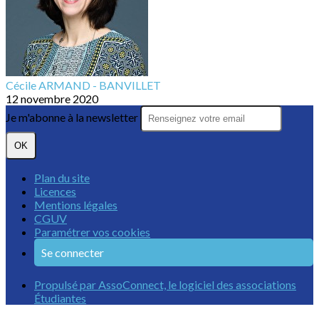
Cécile ARMAND - BANVILLET
12 novembre 2020
Je m'abonne à la newsletter
OK
Plan du site
Licences
Mentions légales
CGUV
Paramétrer vos cookies
Se connecter
Propulsé par AssoConnect, le logiciel des associations
Étudiantes