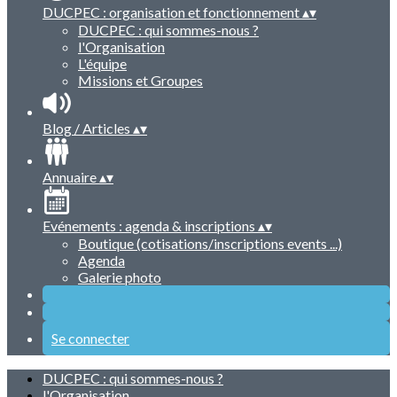
DUCPEC : organisation et fonctionnement
▴
▾
DUCPEC : qui sommes-nous ?
l'Organisation
L'équipe
Missions et Groupes
Blog / Articles
▴
▾
Annuaire
▴
▾
Evénements : agenda & inscriptions
▴
▾
Boutique (cotisations/inscriptions events ...)
Agenda
Galerie photo
Se connecter
DUCPEC : qui sommes-nous ?
l'Organisation