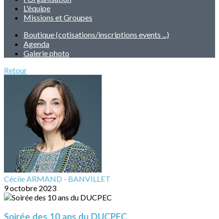
L'équipe
Missions et Groupes
Boutique (cotisations/inscriptions events ...)
Agenda
Galerie photo
Retour
Cécile ARMAND - BANVILLET
9 octobre 2023
Soirée des 10 ans du DUCPEC