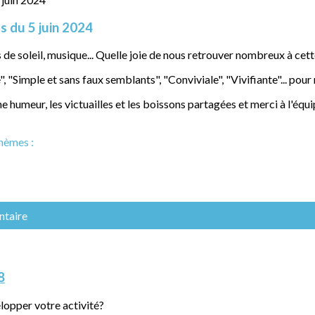
s du 5 juin 2024
de soleil, musique... Quelle joie de nous retrouver nombreux à cette 
, "Simple et sans faux semblants", "Conviviale", "Vivifiante"... pou
 humeur, les victuailles et les boissons partagées et merci à l'équ
hèmes :
ntaire
8
elopper votre activité?