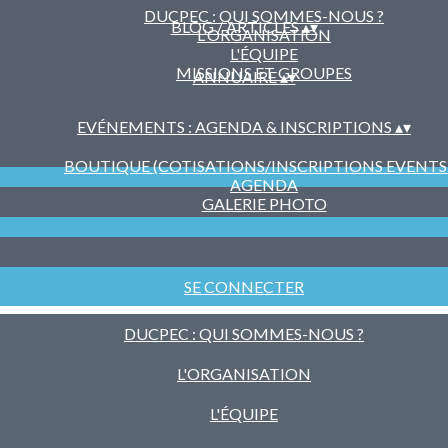
DUCPEC : QUI SOMMES-NOUS ?
BLOG / ARTICLES
▴
▾
L'ORGANISATION
L'ÉQUIPE
MISSIONS ET GROUPES
ANNUAIRE
▴
▾
EVÉNEMENTS : AGENDA & INSCRIPTIONS
▴
▾
BOUTIQUE (COTISATIONS/INSCRIPTIONS EVENTS ..
AGENDA
GALERIE PHOTO
SE CONNECTER
DUCPEC : QUI SOMMES-NOUS ?
L'ORGANISATION
L'ÉQUIPE