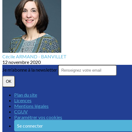
Cécile ARMAND - BANVILLET
12 novembre 2020
Je m'abonne à la newsletter
OK
Plan du site
Licences
Mentions légales
CGUV
Paramétrer vos cookies
Se connecter