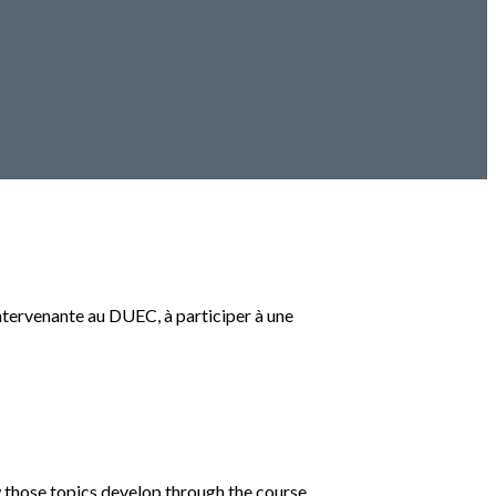
 intervenante au DUEC, à participer à une
ow those topics develop through the course