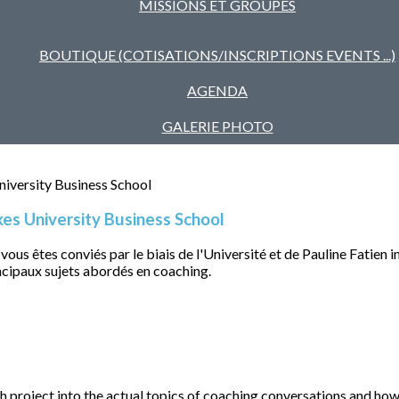
MISSIONS ET GROUPES
BOUTIQUE (COTISATIONS/INSCRIPTIONS EVENTS ...)
AGENDA
GALERIE PHOTO
es University Business School
 vous êtes conviés par le biais de l'Université et de Pauline Fatien
ncipaux sujets abordés en coaching.
rch project into the actual topics of coaching conversations and h