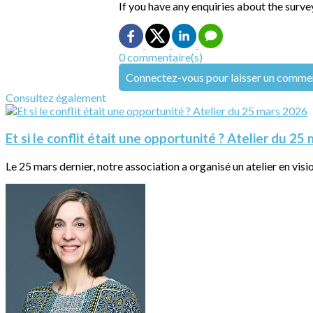
If you have any enquiries about the surve
0 commentaire(s)
Connectez-vous pour laisser un comme
Consultez également
Et si le conflit était une opportunité ? Atelier du 2
Le 25 mars dernier, notre association a organisé un atelier en visio « 