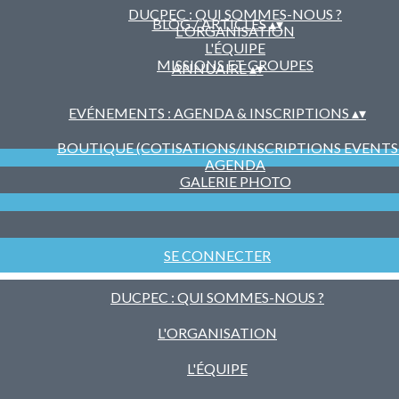
DUCPEC : QUI SOMMES-NOUS ?
BLOG / ARTICLES
▴
▾
L'ORGANISATION
L'ÉQUIPE
MISSIONS ET GROUPES
ANNUAIRE
▴
▾
EVÉNEMENTS : AGENDA & INSCRIPTIONS
▴
▾
BOUTIQUE (COTISATIONS/INSCRIPTIONS EVENTS ..
AGENDA
GALERIE PHOTO
SE CONNECTER
DUCPEC : QUI SOMMES-NOUS ?
L'ORGANISATION
L'ÉQUIPE