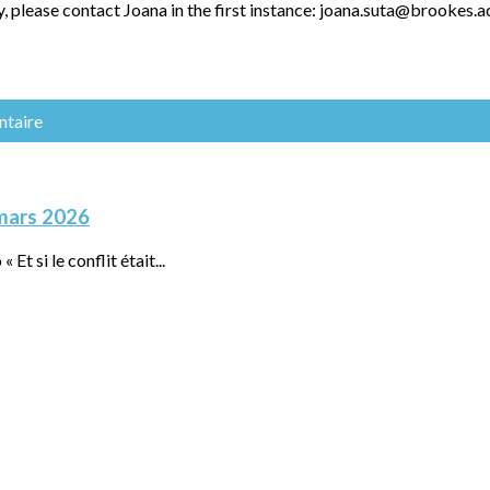
y, please contact Joana in the first instance: joana.suta@brookes.a
ntaire
5 mars 2026
Et si le conflit était...