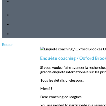
Retour
Enquête coaching / Oxford Brook
Si vous voulez faire avancer la recherche,
grande enquête internationale sur les pri
Tous les détails ci-dessous.
Merci !
Dear coaching colleagues
You are invited to participate in a resea