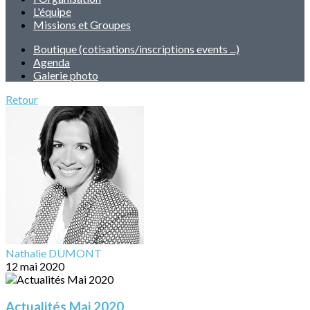
L'équipe
Missions et Groupes
Boutique (cotisations/inscriptions events ...)
Agenda
Galerie photo
Retour
Nathalie DUMONT
12 mai 2020
Actualités Mai 2020