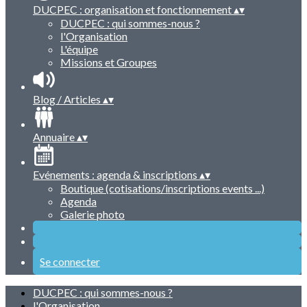
DUCPEC : organisation et fonctionnement
▴
▾
DUCPEC : qui sommes-nous ?
l'Organisation
L'équipe
Missions et Groupes
Blog / Articles
▴
▾
Annuaire
▴
▾
Evénements : agenda & inscriptions
▴
▾
Boutique (cotisations/inscriptions events ...)
Agenda
Galerie photo
Se connecter
DUCPEC : qui sommes-nous ?
l'Organisation