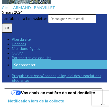
Cécile ARMAND - BANVILLET
5 mars 2024
Je m'abonne à la newsletter
OK
Plan du site
Licences
Mentions légales
CGUV
Paramétrer vos cookies
Se connecter
Propulsé par AssoConnect, le logiciel des associations
Étudiantes
Vos choix en matière de confidentialité
Notification lors de la collecte