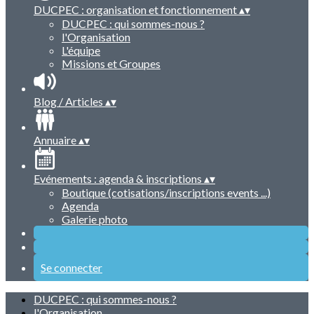
DUCPEC : organisation et fonctionnement
▴
▾
DUCPEC : qui sommes-nous ?
l'Organisation
L'équipe
Missions et Groupes
Blog / Articles
▴
▾
Annuaire
▴
▾
Evénements : agenda & inscriptions
▴
▾
Boutique (cotisations/inscriptions events ...)
Agenda
Galerie photo
Se connecter
DUCPEC : qui sommes-nous ?
l'Organisation