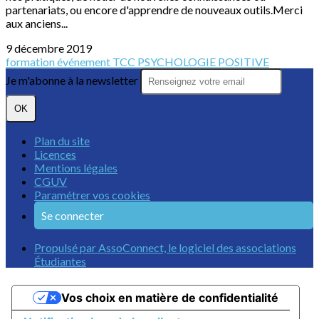
partenariats, ou encore d'apprendre de nouveaux outils.Merci
aux anciens...
9 décembre 2019
formation
événement
TCC
PSYCHOLOGIE POSITIVE
Je m'abonne à la newsletter
OK
Plan du site
Licences
Mentions légales
CGUV
Paramétrer vos cookies
Se connecter
Propulsé par AssoConnect, le logiciel des associations
Étudiantes
Vos choix en matière de confidentialité