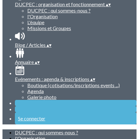
DUCPEC : organisation et fonctionnement
▴
▾
DUCPEC : qui sommes-nous ?
l'Organisation
L'équipe
Missions et Groupes
Blog / Articles
▴
▾
Annuaire
▴
▾
Evénements : agenda & inscriptions
▴
▾
Boutique (cotisations/inscriptions events ...)
Agenda
Galerie photo
Se connecter
DUCPEC : qui sommes-nous ?
l'Organisation