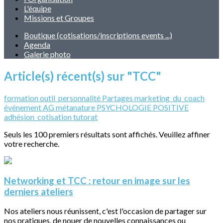
L'équipe
Missions et Groupes
Boutique (cotisations/inscriptions events ...)
Agenda
Galerie photo
Article(s) récent(s) sur "TCC"
formation
outil_personnalité
Partages
marketing_du_coach
événement
AG
métanature
PSYCHOLOGIE POSITIVE
adhésion_cotisation
tutorat
Seuls les 100 premiers résultats sont affichés. Veuillez affiner
votre recherche.
Networking et TCC : retour en image sur les
derniers ateliers
Nos ateliers nous réunissent, c'est l'occasion de partager sur
nos pratiques, de nouer de nouvelles connaissances ou